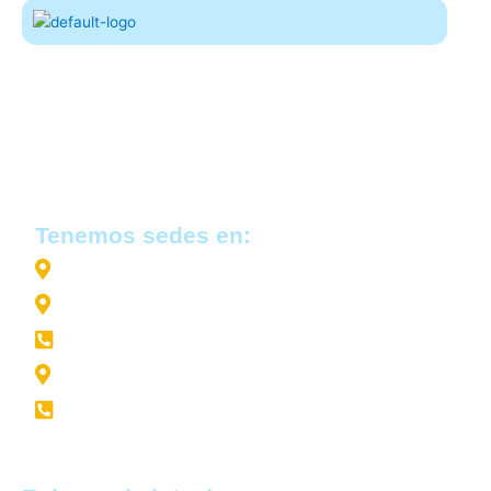
Somos un grupo de profesionales con más de 25 años de
experiencia en el sector rural, desafiando los modelos de
cooperación y de inversión tradicionales en el campo con
soluciones integrales, efectivas y de calidad
,
desarrolladas e implementadas junto con las familias
productoras y con los socios estratégicos.
Tenemos sedes en:
Moyobamba - San Martín - Perú
El Pedregal – Arequipa – Perú
+51-950 057 171
Lima – Lima – Perú
+51-950 015 070