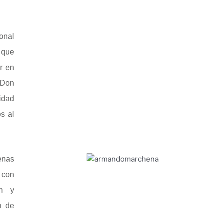
onal
 que
r en
 Don
idad
s al
enas
 con
ón y
n de