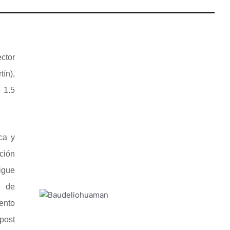
ctor
ín),
 1.5
ca y
ción
igue
y de
ento
post