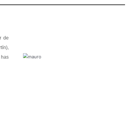
r de
ín),
5 has